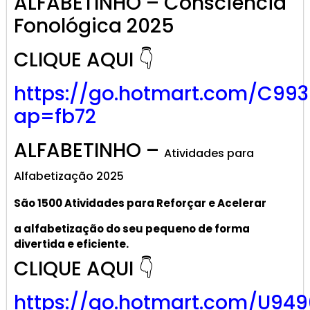
ALFABETINHO – Consciência
Fonológica 2025
CLIQUE AQUI 👇
https://go.hotmart.com/C99
ap=fb72
ALFABETINHO –
Atividades para
Alfabetização 2025
São 1500 Atividades
para R
eforçar
e A
celerar
a alf
abetização
do seu pequeno de forma
divertida e eficiente.
CLIQUE AQUI 👇
https://go.hotmart.com/U949