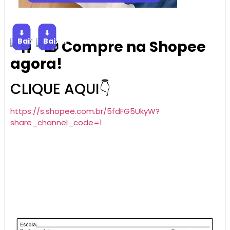
⬇
⬇
Baixar
Baixar
Compre na Shopee
agora!
CLIQUE AQUI👇
https://s.shopee.com.br/5fdFG5UkyW?
share_channel_code=1