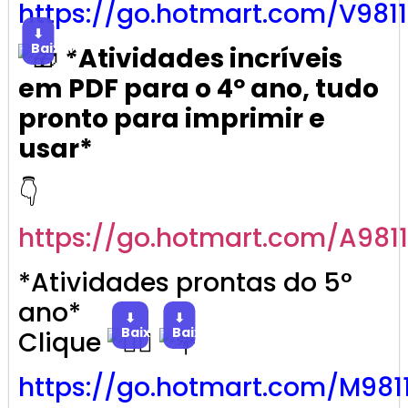
https://go.
hotmart
.com/V981
⬇
Baixar
*Atividades incríveis
em PDF para o 4º ano, tudo
pronto para imprimir e
usar*
👇
https://go.
hotmart
.com/A981
*Atividades prontas do 5°
ano*
⬇
⬇
Baixar
Baixar
Clique
https://go.
hotmart
.com/M981