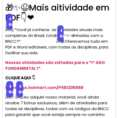
🎁✨😉Mais aitividade em
PDF👇❤
⬇
Baixar
*Você já conhece as atividades anuais mais
⬇
completas do Brasil, totalmente alinhadas com a
Baixar
BNCC?*
Oferecemos tudo em
PDF e Word editáveis, com todas as disciplinas, para
facilitar sua vida.
Nossas atividades são voltadas para o *1º ANO
FUNDAMENTAL 1*.
CLIQUE AQUI 👇
⬇
⬇
https://go.
hotmart
.com/P98120586R
Baixar
Baixar
Ao adquirir nosso material, você ainda
recebe 7 bônus exclusivos, além de atividades para
todas as disciplinas, todas com os códigos da BNCC
para garantir que você esteja sempre no caminho