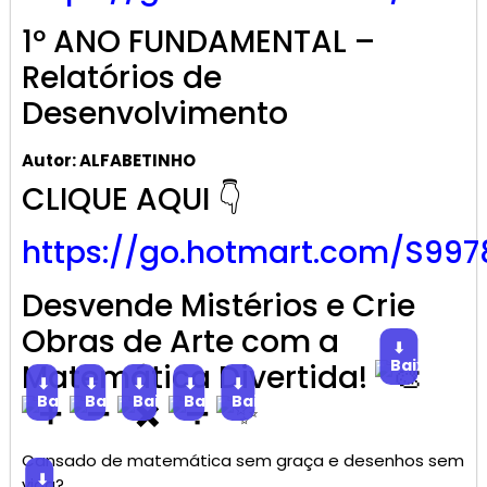
1º ANO FUNDAMENTAL –
Relatórios de
Desenvolvimento
Autor: ALFABETINHO
CLIQUE AQUI 👇
https://go.hotmart.com/S997
Desvende Mistérios e Crie
Obras de Arte com a
⬇
Baixar
Matemática Divertida!
⬇
⬇
⬇
⬇
⬇
Baixar
Baixar
Baixar
Baixar
Baixar
Cansado de matemática sem graça e desenhos sem
⬇
vida?