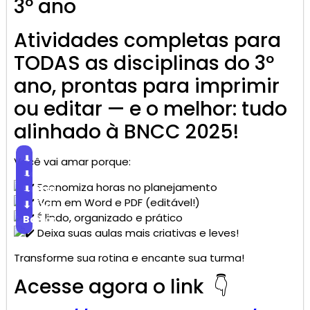
3º ano
Atividades completas para
TODAS as disciplinas do 3º
ano, prontas para imprimir
ou editar — e o melhor: tudo
alinhado à BNCC 2025!
⬇
Você vai amar porque:
Baixar
⬇
Economiza horas no planejamento
Baixar
⬇
Vem em Word e PDF (editável!)
Baixar
⬇
É lindo, organizado e prático
Baixar
Deixa suas aulas mais criativas e leves!
Transforme sua rotina e encante sua turma!
Acesse agora o link 👇