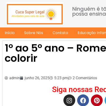
Ninguém é t
possa ensina
Início
Sobre Nós
Contato
Educação Infant
1º ao 5º ano – Rome
colorir
admin
junho 26, 2025
5:23 pm
2 Comentários
Siga nossas Red