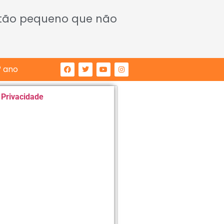
 tão pequeno que não
° ano
e Privacidade