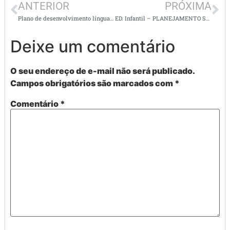
ANTERIOR
PRÓXIMA
Plano de desenvolvimento língua portuguesa – 3º ano – DESENVOLVIMENTO DE HABILIDADES ( EF03LP01)( EF03LP02)( EF03LP06)( EF03LP08)() EF03LP10)( EF03LP16)( EF35LP08) 0
ED. Infantil – PLANEJAMENTO SEMANAL COM CÓDIGO ALFANUMÉRICO – TEMA: SEQUENCIA DIDÁTICA A PARTIR DO LIVRO – JOÃO E O PÉ DE FEIJÃO
Deixe um comentário
O seu endereço de e-mail não será publicado.
Campos obrigatórios são marcados com
*
Comentário
*