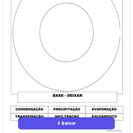
⬇ Baixar