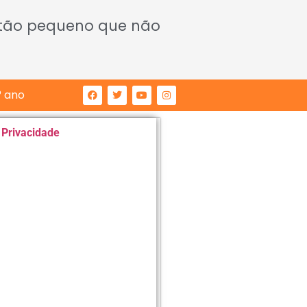
 tão pequeno que não
° ano
e Privacidade