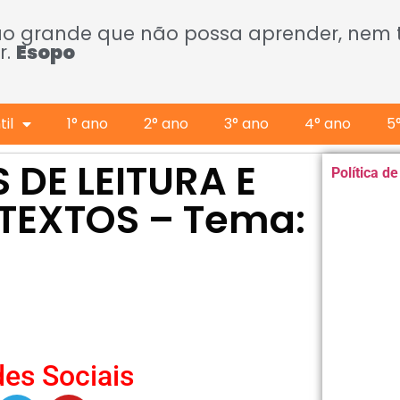
ão grande que não possa aprender, nem
r.
Esopo
il
1° ano
2° ano
3° ano
4° ano
5
 DE LEITURA E
Política d
TEXTOS – Tema:
es Sociais