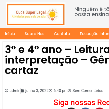
Ninguém é t
possa ensina
Início
Sobre Nós
Contato
Educação Infant
3° e 4° ano – Leitur
interpretação – Gên
cartaz
admin
junho 3, 2022
6:40 pm
Sem Comentários
Siga nossas Red