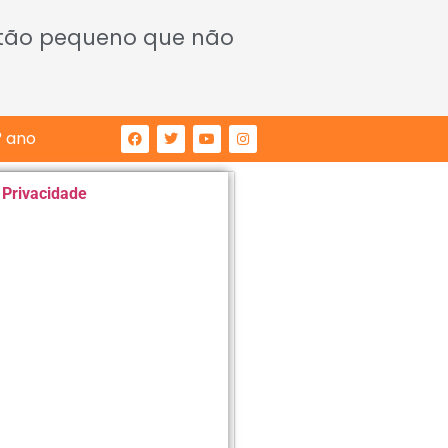
 tão pequeno que não
° ano
e Privacidade