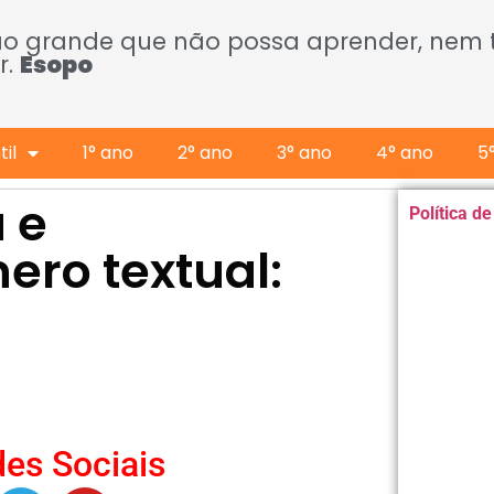
ão grande que não possa aprender, nem
r.
Esopo
il
1° ano
2° ano
3° ano
4° ano
5
a e
Política d
ero textual:
es Sociais