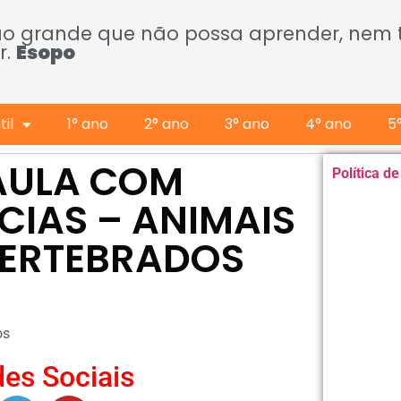
ão grande que não possa aprender, nem
r.
Esopo
il
1° ano
2° ano
3° ano
4° ano
5
 AULA COM
Política d
CIAS – ANIMAIS
VERTEBRADOS
os
es Sociais