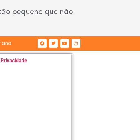
 tão pequeno que não
° ano
e Privacidade