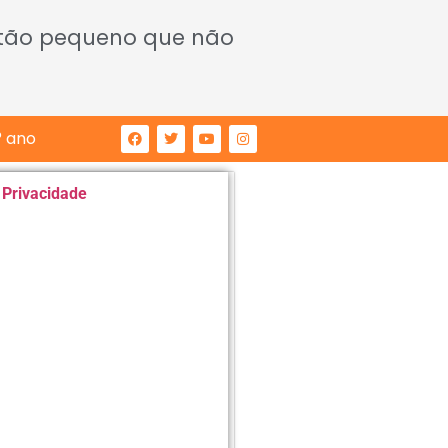
 tão pequeno que não
° ano
e Privacidade