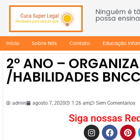
Ninguém é t
possa ensina
Início
Sobre Nós
Contato
Educação Infant
2º ANO – ORGANIZ
/HABILIDADES BNC
admin
agosto 7, 2020
1:26 am
Sem Comentários
Siga nossas Red