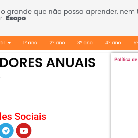
ão grande que não possa aprender, nem
r.
Esopo
il
1° ano
2° ano
3° ano
4° ano
5
ADORES ANUAIS
Política d
C
es Sociais