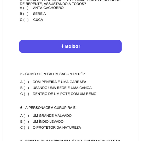
⬇ Baixar