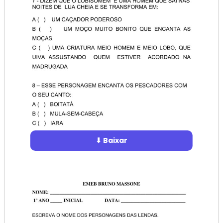
⬇ Baixar