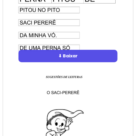
⬇ Baixar