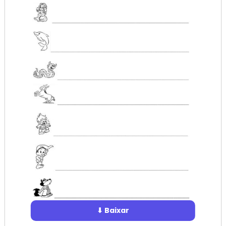
⬇ Baixar