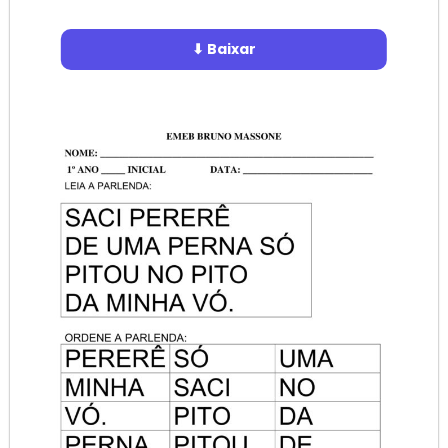
⬇ Baixar