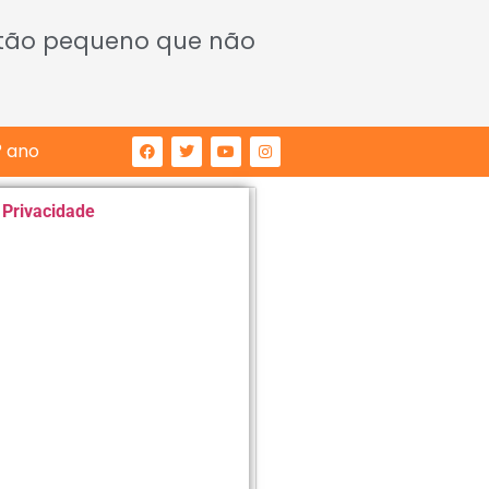
 tão pequeno que não
° ano
e Privacidade