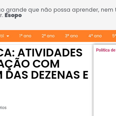
ão grande que não possa aprender, nem
r.
Esopo
il
1° ano
2° ano
3° ano
4° ano
5
CA: ATIVIDADES
Política d
RAÇÃO COM
 DAS DEZENAS E
ios