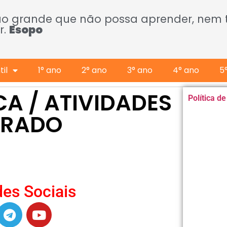
ão grande que não possa aprender, nem
r.
Esopo
il
1° ano
2° ano
3° ano
4° ano
5
CA / ATIVIDADES
Política d
URADO
es Sociais