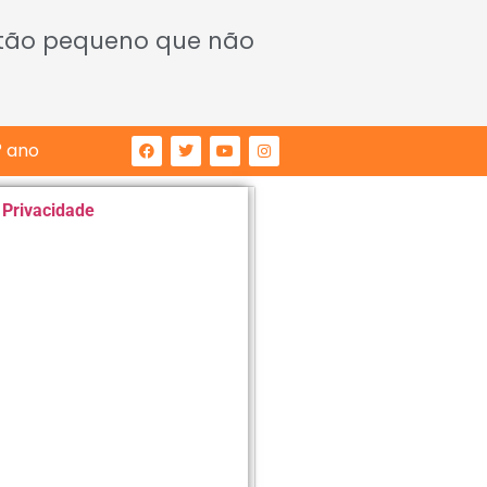
 tão pequeno que não
° ano
e Privacidade