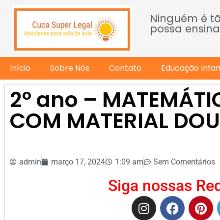
Ninguém é t
possa ensina
Início
Sobre Nós
Contato
Educação Infant
2º ano – MATEMÁTI
COM MATERIAL DO
admin
março 17, 2024
1:09 am
Sem Comentários
Siga nossas Red