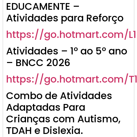
disciplinas, todas com os códigos da BNCC para
garantir que você esteja sempre no caminho certo.
Atividades para o Berçário, Maternal e Educação
Infantil, prontas para imprimir ou editar como quiser!*
Acesse agora
CLIQUE AQUI 👇
https://go.hotmart.com/G98119090E
PROFESSORA DA EDUCAÇÃO INFANTIL, essa é pra você!
Acesse agora
CLIQUE AQUI 👇
https://go.hotmart.com/G98119090E
1º ano
*Imagine ter em mãos atividades completas,
organizadas, lindas e prontas para aplicar com seus
alunos do 1º ano, todas alinhadas à BNCC 2025!*
CLIQUE AQUI 👇
https://go.hotmart.com/P98120586R