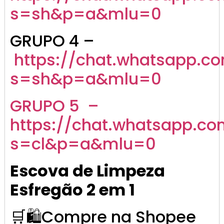
s=sh&p=a&mlu=0
GRUPO 4 –
https://chat.whatsapp.
s=sh&p=a&mlu=0
GRUPO 5 –
https://chat.whatsapp.c
s=cl&p=a&mlu=0
Escova de Limpeza
Esfregão 2 em 1
🛒🛍️Compre na Shopee