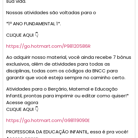
*Atividades prontas do 5° ano*
Clique
https://go.hotmart.com/M98119354M
300 PLANOS DIÁRIOS – BERÇÁRIO
CLIQUE AQUI 👇
https://go.hotmart.com/X99182192U?dp=1
300 PLANOS DIÁRIOS – MATERNAL
CLIQUE AQUI 👇
https://go.hotmart.com/R99000093T?dp=1
ALFABETINHO – Consciência Fonológica 2025
CLIQUE AQUI 👇
https://go.hotmart.com/C99387844U?ap=fb72
ALFABETINHO – Atividades para Alfabetização 2025
São 1500 Atividades para Reforçar e Acelerar .
CLIQUE AQUI 👇
https://go.hotmart.com/U94965107R