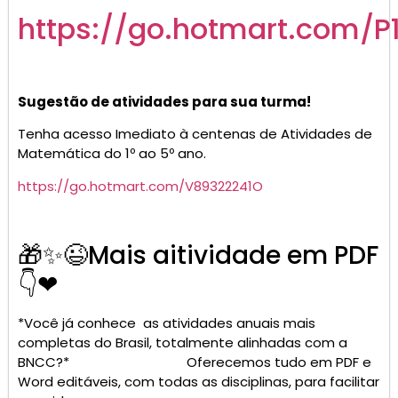
Prof, vem cá rapidinho…
Você sabia que existe um material do 2º ano que
parece mágica?
É abrir o arquivo, imprimir e pronto: aula resolvida!
Corre pra ver:
CLIQUE AQUI 👇
https://go.hotmart.com/I98119192F
3º ano
Atividades completas para TODAS as disciplinas do 3º
ano, prontas para imprimir ou editar — e o melhor:
tudo alinhado à BNCC 2025!
Acesse agora o link 👇
https://go.hotmart.com/V98119230T
*Atividades incríveis em PDF para o 4º ano, tudo
pronto para imprimir e usar*
👇
https://go.hotmart.com/A98119291G