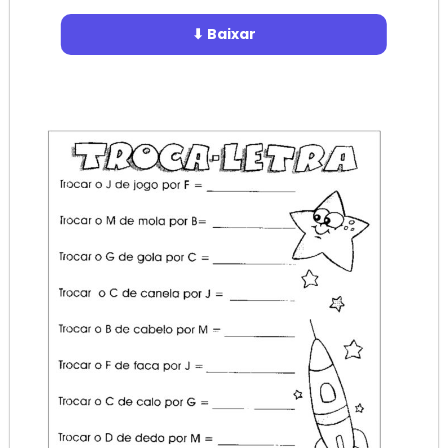
⬇ Baixar