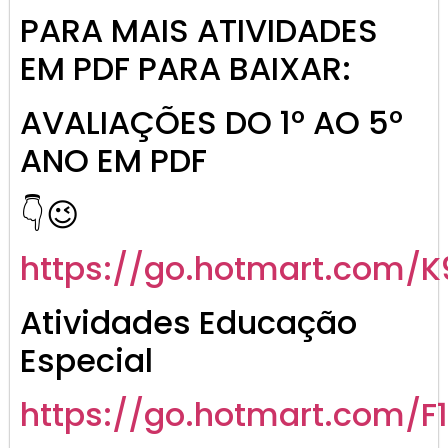
🎁✨😉Mais aitividade em PDF
👇❤
*Você já conhece as atividades anuais mais
completas do Brasil, totalmente alinhadas com a
BNCC?* Oferecemos tudo em PDF e
Word editáveis, com todas as disciplinas, para facilitar
sua vida.
Nossas atividades são voltadas para o
*1º ANO FUNDAMENTAL 1*.
CLIQUE AQUI 👇
https://go.hotmart.com/P98120586R
Ao adquirir nosso material, você ainda recebe 7 bônus
exclusivos, além de atividades para todas as