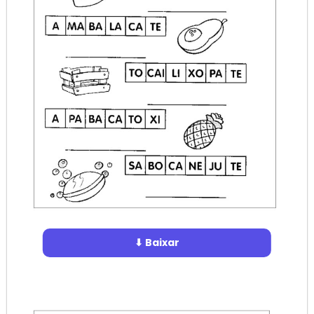
⬇ Baixar