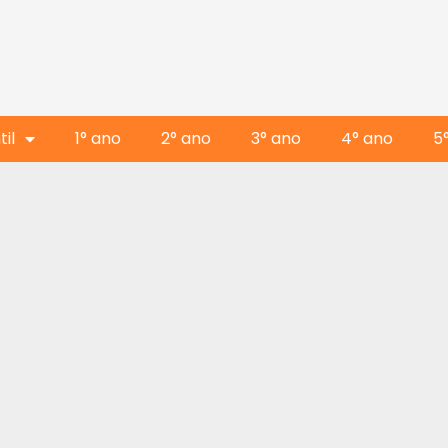
il
1° ano
2° ano
3° ano
4° ano
5