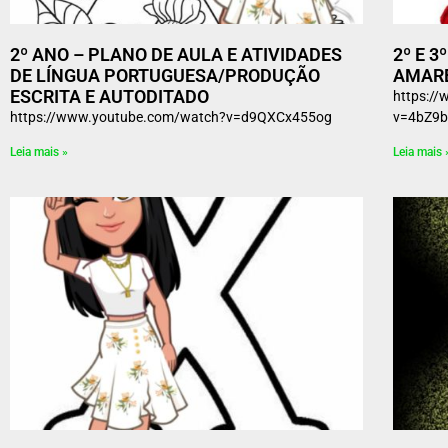
2º ANO – PLANO DE AULA E ATIVIDADES
2º E 3
DE LÍNGUA PORTUGUESA/PRODUÇÃO
AMAR
ESCRITA E AUTODITADO
https:/
https://www.youtube.com/watch?v=d9QXCx455og
v=4bZ9b
Leia mais »
Leia mais 