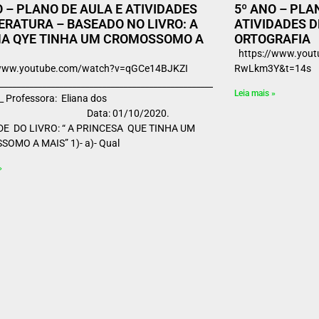
O – PLANO DE AULA E ATIVIDADES
5º ANO – PLA
TERATURA – BASEADO NO LIVRO: A
ATIVIDADES D
A QYE TINHA UM CROMOSSOMO A
ORTOGRAFIA
https://www.yout
//www.youtube.com/watch?v=qGCe14BJKZI
RwLkm3Y&t=14
_____________________________________________________ Ano
Leia mais »
__ Professora: Eliana dos
os. Data: 01/10/2020.
DE DO LIVRO: “ A PRINCESA QUE TINHA UM
OMO A MAIS” 1)- a)- Qual
»