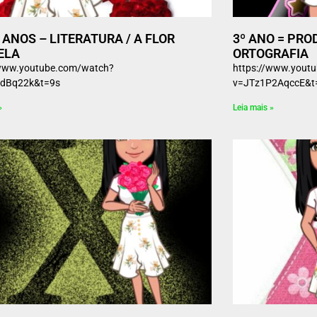
º ANOS – LITERATURA / A FLOR
3º ANO = PRO
ELA
ORTOGRAFIA
/www.youtube.com/watch?
https://www.yout
dBq22k&t=9s
v=JTz1P2AqccE&
»
Leia mais »