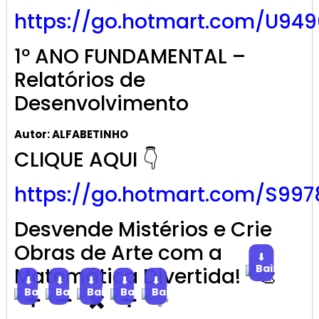
https://go.hotmart.com/U949
1º ANO FUNDAMENTAL –
Relatórios de
Desenvolvimento
Autor: ALFABETINHO
CLIQUE AQUI 👇
https://go.hotmart.com/S997
Desvende Mistérios e Crie
Obras de Arte com a
⬇
Baixar
Matemática Divertida!
⬇
⬇
⬇
⬇
⬇
Baixar
Baixar
Baixar
Baixar
Baixar