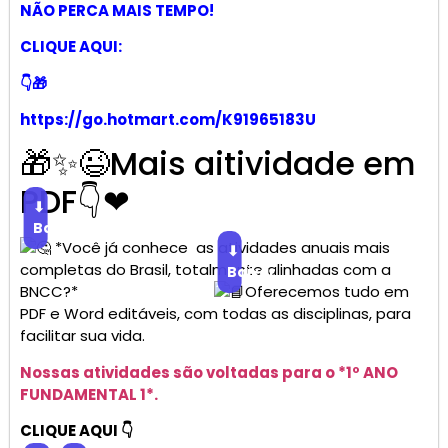
NÃO PERCA MAIS TEMPO!
CLIQUE AQUI:
👇🎁
https://go.hotmart.com/K91965183U
🎁✨😉Mais aitividade em
PDF👇❤
⬇
Baixar
*Você já conhece as atividades anuais mais
⬇
completas do Brasil, totalmente alinhadas com a
Baixar
BNCC?*
Oferecemos tudo em
PDF e Word editáveis, com todas as disciplinas, para
facilitar sua vida.
Nossas atividades são voltadas para o *1º ANO
FUNDAMENTAL 1*.
CLIQUE AQUI 👇