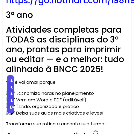
https://go.
hotmart
.com/I9811
3º ano
Atividades completas para
TODAS as disciplinas do 3º
ano, prontas para imprimir
ou editar — e o melhor: tudo
alinhado à BNCC 2025!
⬇
Você vai amar porque:
Baixar
⬇
Economiza horas no planejamento
Baixar
⬇
Vem em Word e PDF (editável!)
Baixar
⬇
É lindo, organizado e prático
Baixar
Deixa suas aulas mais criativas e leves!
Transforme sua rotina e encante sua turma!