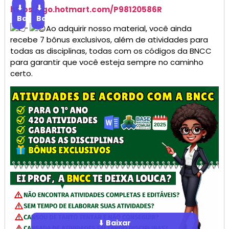
⬇
⬇
https://go.
hotmart
.com/P98120586R
Baixar
Baixar
Ao adquirir nosso material, você ainda
recebe 7 bônus exclusivos, além de atividades para
todas as disciplinas, todas com os códigos da BNCC
para garantir que você esteja sempre no caminho
certo.
⬇ Baixar