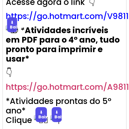
Acesse agora o link 👇
https://go.
hotmart
.com/V981
⬇
Baixar
*Atividades incríveis
em PDF para o 4º ano, tudo
pronto para imprimir e
usar*
👇
https://go.
hotmart
.com/A981
*Atividades prontas do 5°
ano*
⬇
⬇
Baixar
Baixar
Clique