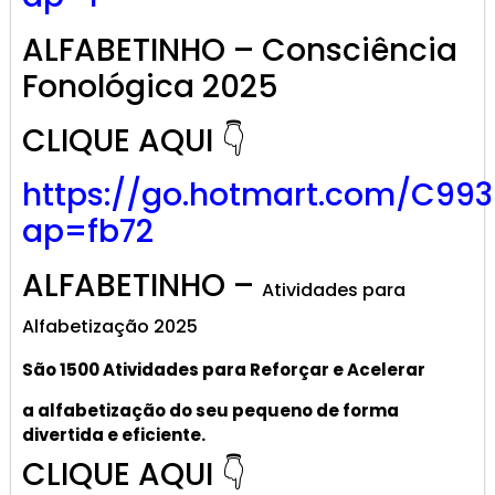
ALFABETINHO – Consciência
Fonológica 2025
CLIQUE AQUI 👇
https://go.hotmart.com/C99
ap=fb72
ALFABETINHO –
Atividades para
Alfabetização 2025
São 1500 Atividades
para R
eforçar
e A
celerar
a alf
abetização
do seu pequeno de forma
divertida e eficiente.
CLIQUE AQUI 👇