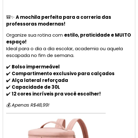
🎒✨
A mochila perfeita para a correria das
professoras modernas!
Organize sua rotina com
estilo, praticidade e MUITO
espaço!
Ideal para o dia a dia escolar, academia ou aquela
escapada no fim de semana.
✔️
Bolso impermeável
✔️
Compartimento exclusivo para calçados
✔️
Alça lateral reforçada
✔️
Capacidade de 30L
✔️
12 cores incríveis pra você escolher!
💰
Apenas R$48,99!