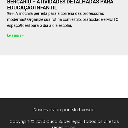
BERÇÁRIO – ATIVIDADES DETALHADAS PARA
EDUCAÇÃO INFANTIL
🎒✨ A mochila perfeita para a correria das professoras
modernas! Organize sua rotina com estilo, praticidade e MUITO
espaço!Ideal para o dia a dia escolar,
Leia mais »
Desenvolvido por: Martex web
Copyright © 2020 Cuca Super legal. Todos os direitos
reservados.