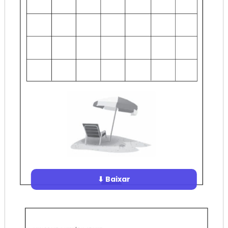
⬇ Baixar