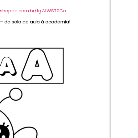
s.shopee.com.br/1g7JWST0Ca
— da sala de aula à academia!