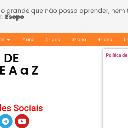
ão grande que não possa aprender, nem
r.
Esopo
il
1° ano
2° ano
3° ano
4° ano
5
 DE
Política d
 A a Z
es Sociais