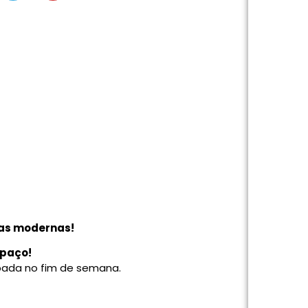
ras modernas!
spaço!
apada no fim de semana.