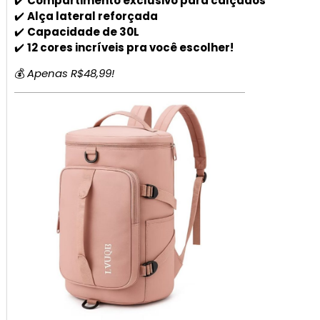
✔️
Compartimento exclusivo para calçados
✔️
Alça lateral reforçada
✔️
Capacidade de 30L
✔️
12 cores incríveis pra você escolher!
💰
Apenas R$48,99!