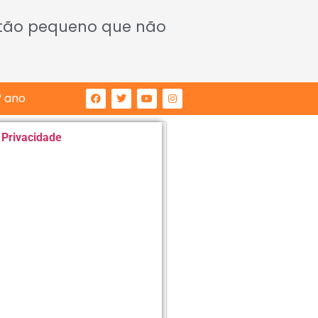
 tão pequeno que não
° ano
e Privacidade