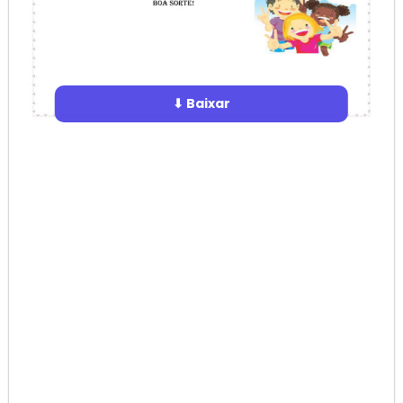
⬇ Baixar