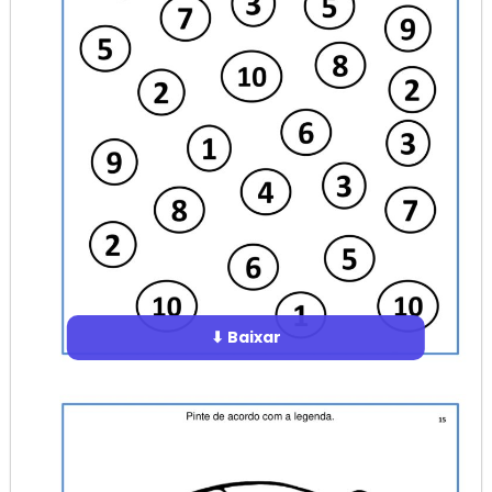
⬇ Baixar