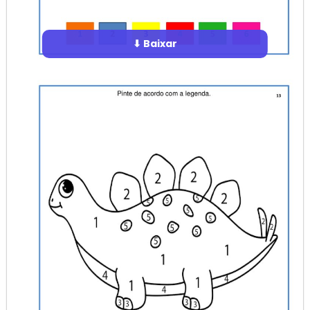
⬇ Baixar