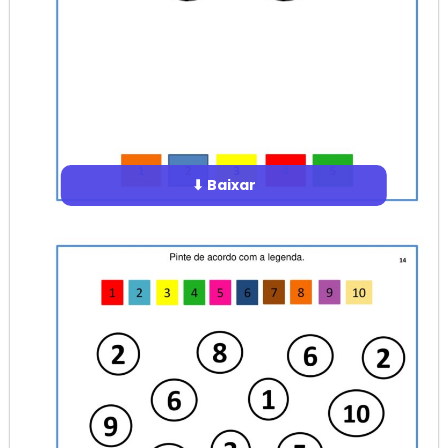
⬇ Baixar