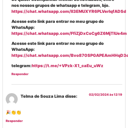
nos nossos grupos de whatsapp e telegram, bjo.
https://chat.whatsapp.com/Il3EMUXYR6PLVerlqfADSd
Acesse este link para entrar no meu grupo do
WhatsApp:
https://chat.whatsapp.com/FfiZjDxCoCg6Z6MjTIUe4m
Acesse este link para entrar no meu grupo do
WhatsApp:
https://chat.whatsapp.com/Bvo870SPGAPEAmHHqD3d
telegram:
https://t.me/+VPzk-X1_caEu_uWz
Responder
02/02/2024 às 12:19
Telma de Souza Lima
disse:
🎉👏👏
Responder