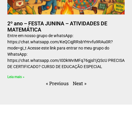
2º ano – FESTA JUNINA – ATIVIDADES DE
MATEMÁTICA
Entre em nosso grupo de whatsApp:
https://chat.whatsapp.com/KeQCqjRRsbYHrvfu9RAu0R?
mode=gi_t Acesse este link para entrar no meu grupo do
WhatsApp:
https://chat.whatsapp.com/I0DkWvIMFq76gjsl1jQScU PRECISA
DE CERTIFICADO? CURSO DE EDUCAÇÃO ESPECIAL
Leia mais »
« Previous
Next »