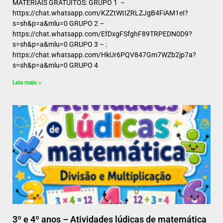
MATERIAIS GRATUITOS: GRUPO 1 –
https://chat.whatsapp.com/KZZtWtIZRLZJgB4FiAM1eI?
s=sh&p=a&mlu=0 GRUPO 2 –
https://chat.whatsapp.com/EfDxgFSfghF89TRPEDN0D9?
s=sh&p=a&mlu=0 GRUPO 3 – :
https://chat.whatsapp.com/HkUr6PQV847Gm7WZb2jp7a?
s=sh&p=a&mlu=0 GRUPO 4
Leia mais »
3º e 4º anos – Atividades lúdicas de matemática