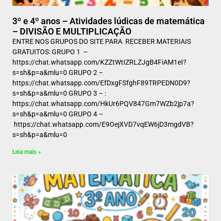
3º e 4º anos – Atividades lúdicas de matemática
– DIVISÃO E MULTIPLICAÇÃO
ENTRE NOS GRUPOS DO SITE PARA RECEBER MATERIAIS
GRATUITOS: GRUPO 1 –
https://chat.whatsapp.com/KZZtWtIZRLZJgB4FiAM1eI?
s=sh&p=a&mlu=0 GRUPO 2 –
https://chat.whatsapp.com/EfDxgFSfghF89TRPEDN0D9?
s=sh&p=a&mlu=0 GRUPO 3 – :
https://chat.whatsapp.com/HkUr6PQV847Gm7WZb2jp7a?
s=sh&p=a&mlu=0 GRUPO 4 –
https://chat.whatsapp.com/E9OejXVD7vqEW6jD3mgdVB?
s=sh&p=a&mlu=0
Leia mais »