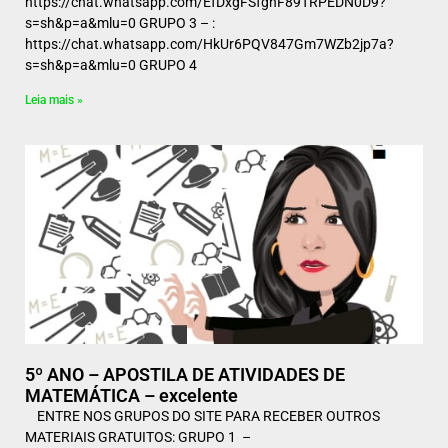
https://chat.whatsapp.com/EfDxgFSfghF89TRPEDN0D9?
s=sh&p=a&mlu=0 GRUPO 3 – :
https://chat.whatsapp.com/HkUr6PQV847Gm7WZb2jp7a?
s=sh&p=a&mlu=0 GRUPO 4
Leia mais »
5º ANO – APOSTILA DE ATIVIDADES DE
MATEMÁTICA – excelente
ENTRE NOS GRUPOS DO SITE PARA RECEBER OUTROS
MATERIAIS GRATUITOS: GRUPO 1 –