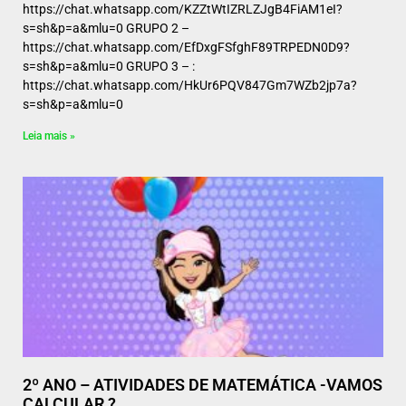
https://chat.whatsapp.com/KZZtWtIZRLZJgB4FiAM1eI?
s=sh&p=a&mlu=0 GRUPO 2 –
https://chat.whatsapp.com/EfDxgFSfghF89TRPEDN0D9?
s=sh&p=a&mlu=0 GRUPO 3 – :
https://chat.whatsapp.com/HkUr6PQV847Gm7WZb2jp7a?
s=sh&p=a&mlu=0
Leia mais »
2º ANO – ATIVIDADES DE MATEMÁTICA -VAMOS
CALCULAR ?