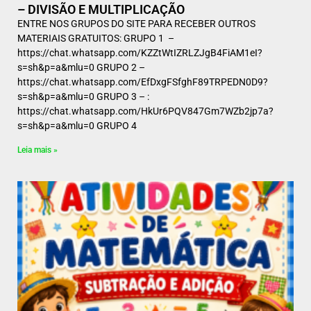
– DIVISÃO E MULTIPLICAÇÃO
ENTRE NOS GRUPOS DO SITE PARA RECEBER OUTROS
MATERIAIS GRATUITOS: GRUPO 1 –
https://chat.whatsapp.com/KZZtWtIZRLZJgB4FiAM1eI?
s=sh&p=a&mlu=0 GRUPO 2 –
https://chat.whatsapp.com/EfDxgFSfghF89TRPEDN0D9?
s=sh&p=a&mlu=0 GRUPO 3 – :
https://chat.whatsapp.com/HkUr6PQV847Gm7WZb2jp7a?
s=sh&p=a&mlu=0 GRUPO 4
Leia mais »