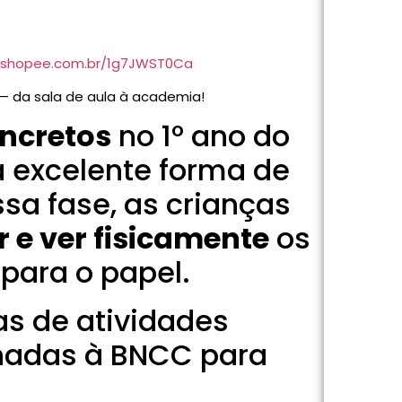
s.shopee.com.br/1g7JWST0Ca
— da sala de aula à academia!
oncretos
no 1º ano do
 excelente forma de
essa fase, as crianças
 e ver fisicamente
os
para o papel.
as de atividades
nhadas à BNCC para