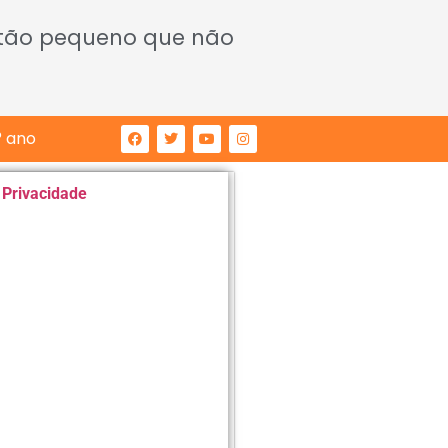
 tão pequeno que não
° ano
e Privacidade