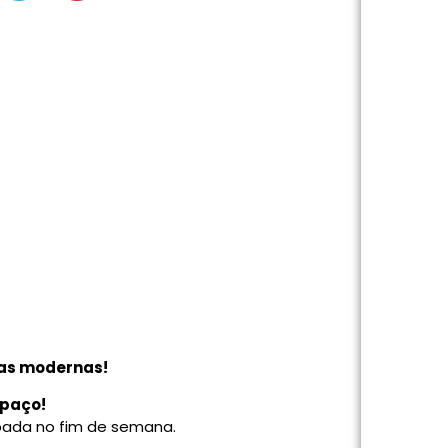
ras modernas!
spaço!
apada no fim de semana.