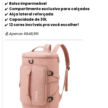
✔️
Bolso impermeável
✔️
Compartimento exclusivo para calçados
✔️
Alça lateral reforçada
✔️
Capacidade de 30L
✔️
12 cores incríveis pra você escolher!
💰
Apenas R$48,99!