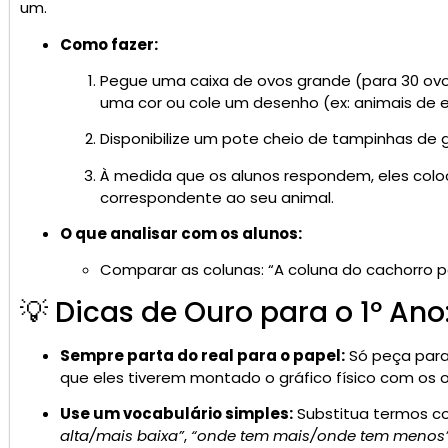
um.
Como fazer:
Pegue uma caixa de ovos grande (para 30 ovos
uma cor ou cole um desenho (ex: animais de e
Disponibilize um pote cheio de tampinhas de g
À medida que os alunos respondem, eles coloc
correspondente ao seu animal.
O que analisar com os alunos:
Comparar as colunas: “A coluna do cachorro 
💡 Dicas de Ouro para o 1º Ano
Sempre parta do real para o papel:
Só peça para
que eles tiverem montado o gráfico físico com os o
Use um vocabulário simples:
Substitua termos c
alta/mais baixa”
,
“onde tem mais/onde tem menos