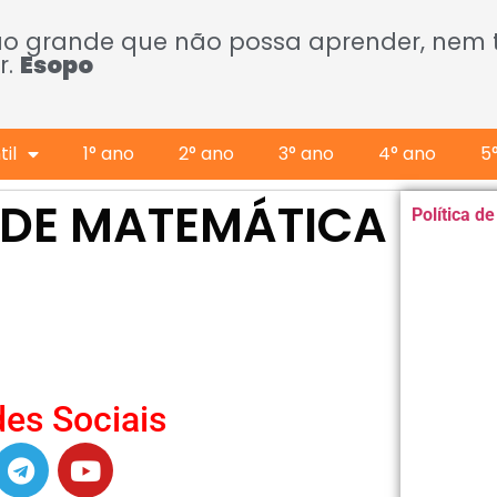
ão grande que não possa aprender, nem
r.
Esopo
il
1° ano
2° ano
3° ano
4° ano
5
S DE MATEMÁTICA
Política d
es Sociais