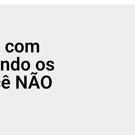
s com
ando os
cê NÃO