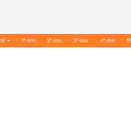
il
1° ano
2° ano
3° ano
4° ano
5