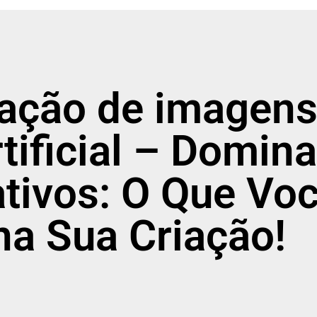
riação de imagen
rtificial – Domin
tivos: O Que Vo
na Sua Criação!