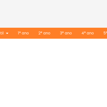
il
1° ano
2° ano
3° ano
4° ano
5