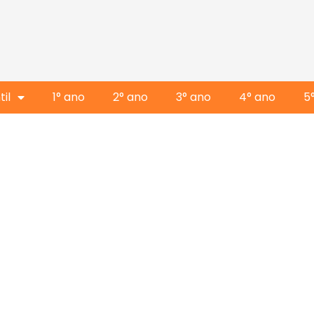
il
1° ano
2° ano
3° ano
4° ano
5