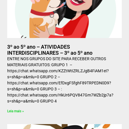
3º ao 5º ano – ATIVIDADES
INTERDISCIPLINARES – 3º ao 5º ano
ENTRE NOS GRUPOS DO SITE PARA RECEBER OUTROS
MATERIAIS GRATUITOS: GRUPO 1 –
https://chat.whatsapp.com/KZZtWtIZRLZJgB4FiAM1eI?
s=sh&p=a&mlu=0 GRUPO 2 –
https://chat.whatsapp.com/EfDxgFSfghF89TRPEDN0D9?
s=sh&p=a&mlu=0 GRUPO 3 – :
https://chat.whatsapp.com/HkUr6PQV847Gm7WZb2jp7a?
s=sh&p=a&mlu=0 GRUPO 4
Leia mais »