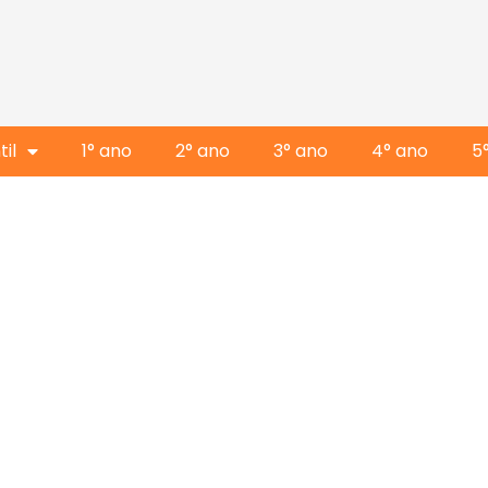
il
1° ano
2° ano
3° ano
4° ano
5