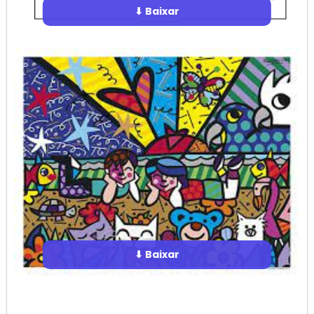
⬇ Baixar
⬇ Baixar