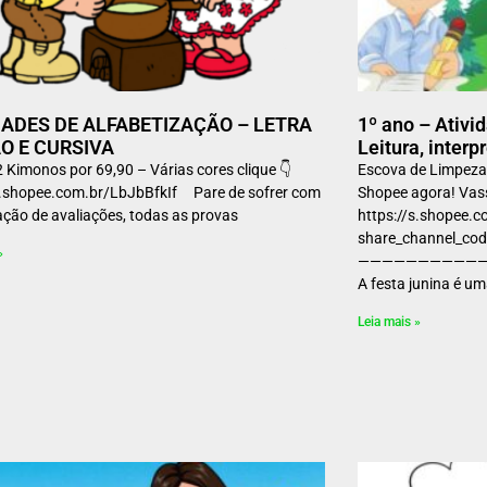
DADES DE ALFABETIZAÇÃO – LETRA
1º ano – Ativi
O E CURSIVA
Leitura, interp
2 Kimonos por 69,90 – Várias cores clique 👇
Escova de Limpeza
s.shopee.com.br/LbJbBfkIf Pare de sofrer com
Shopee agora! Vas
ação de avaliações, todas as provas
https://s.shopee
share_channel_c
»
——————————
A festa junina é u
Leia mais »