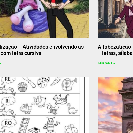
tização – Atividades envolvendo as
Alfabezatição
 com letra cursiva
– letras, sílab
»
Leia mais »