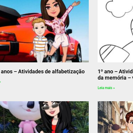
º anos – Atividades de alfabetização
1º ano – Ativi
da memória – v
»
Leia mais »