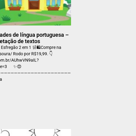
dades de língua portuguesa –
retação de textos
 Esfregão 2 em 1 🛒🛍️Compre na
soura/ Rodo por R$19,99. 👇
.com.br/AUhwVN9aIL?
ode=3 ✨😍
————————————————————————————————————–
ma