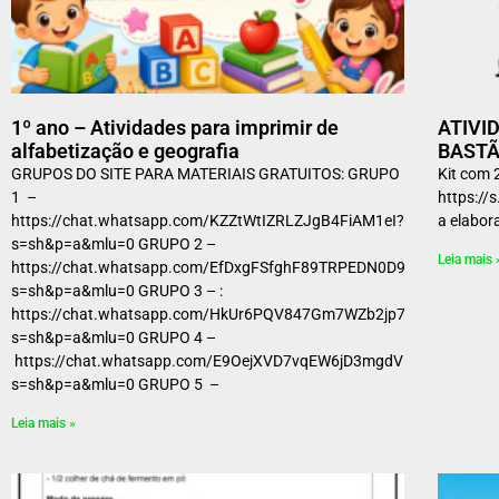
1º ano – Atividades para imprimir de
ATIVI
alfabetização e geografia
BASTÃ
GRUPOS DO SITE PARA MATERIAIS GRATUITOS: GRUPO
Kit com 
1 –
https://
https://chat.whatsapp.com/KZZtWtIZRLZJgB4FiAM1eI?
a elabor
s=sh&p=a&mlu=0 GRUPO 2 –
Leia mais 
https://chat.whatsapp.com/EfDxgFSfghF89TRPEDN0D9?
s=sh&p=a&mlu=0 GRUPO 3 – :
https://chat.whatsapp.com/HkUr6PQV847Gm7WZb2jp7a?
s=sh&p=a&mlu=0 GRUPO 4 –
https://chat.whatsapp.com/E9OejXVD7vqEW6jD3mgdVB?
s=sh&p=a&mlu=0 GRUPO 5 –
Leia mais »