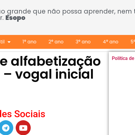
ão grande que não possa aprender, nem
r.
Esopo
il
1° ano
2° ano
3° ano
4° ano
5
de alfabetização
Política d
 vogal inicial
es Sociais