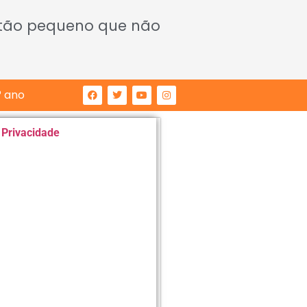
 tão pequeno que não
° ano
e Privacidade