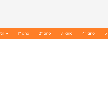
il
1° ano
2° ano
3° ano
4° ano
5