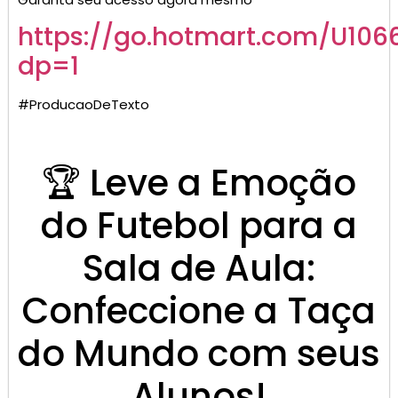
https://go.hotmart.com/U106
dp=1
#ProducaoDeTexto
🏆 Leve a Emoção
do Futebol para a
Sala de Aula:
Confeccione a Taça
do Mundo com seus
Alunos!