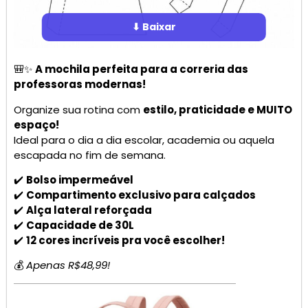
⬇ Baixar
🎒✨
A mochila perfeita para a correria das
professoras modernas!
Organize sua rotina com
estilo, praticidade e MUITO
espaço!
Ideal para o dia a dia escolar, academia ou aquela
escapada no fim de semana.
✔️
Bolso impermeável
✔️
Compartimento exclusivo para calçados
✔️
Alça lateral reforçada
✔️
Capacidade de 30L
✔️
12 cores incríveis pra você escolher!
💰
Apenas R$48,99!