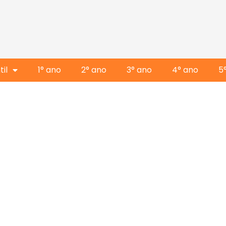
il
1° ano
2° ano
3° ano
4° ano
5