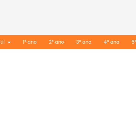
il
1° ano
2° ano
3° ano
4° ano
5