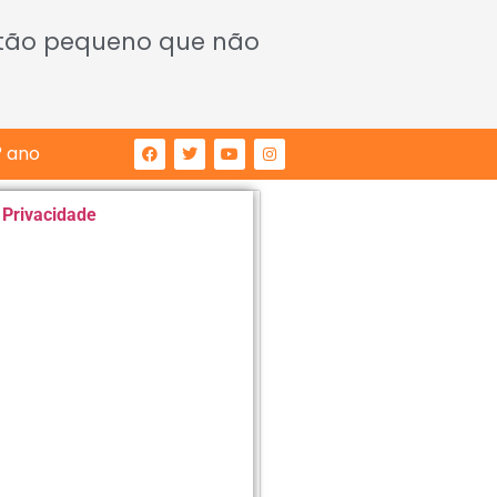
 tão pequeno que não
° ano
e Privacidade