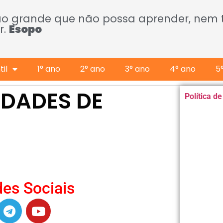
ão grande que não possa aprender, nem
r.
Esopo
il
1° ano
2° ano
3° ano
4° ano
5
IDADES DE
Política d
es Sociais