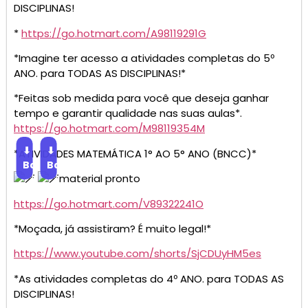
DISCIPLINAS!
*
https://go.hotmart.com/A98119291G
*Imagine ter acesso a atividades completas do 5º
ANO. para TODAS AS DISCIPLINAS!*
*Feitas sob medida para você que deseja ganhar
tempo e garantir qualidade nas suas aulas*.
https://go.hotmart.com/M98119354M
⬇
⬇
*ATIVIDADES MATEMÁTICA 1° AO 5° ANO (BNCC)*
Baixar
Baixar
material pronto
https://go.hotmart.com/V89322241O
*Moçada, já assistiram? É muito legal!*
https://www.youtube.com/shorts/SjCDUyHM5es
*As atividades completas do 4º ANO. para TODAS AS
DISCIPLINAS!