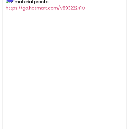
material pronto
https://go.hotmart.com/V89322241O