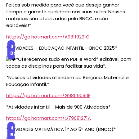
Feitas sob medida para você que deseja ganhar
tempo e garantir qualidade nas suas aulas. Nossos
materiais são atualizados pela BNCC, e são
editáveis!*
https://go.hotmart.com/A98119291G
⬇
*ATIVIDADES – EDUCAÇÃO INFANTIL – BNCC 2025*
Baixar
*Oferecemos tudo em PDF e Word* editável, com
todas as disciplinas para facilitar sua vida*.
*Nossas atividades atendem ao Berçário, Maternal e
Educação Infantil.*
https://go.hotmart.com/G98119090E
*Atividades Infantil – Mais de 900 Atividades*
https://go.hotmart.com/G79081271A
⬇
*ATIVIDADES MATEMÁTICA 1° AO 5° ANO (BNCC)*
Baixar