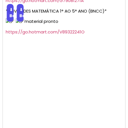
https://go.hotmart.com/G79081271A
⬇
⬇
*ATIVIDADES MATEMÁTICA 1° AO 5° ANO (BNCC)*
Baixar
Baixar
material pronto
https://go.hotmart.com/V89322241O