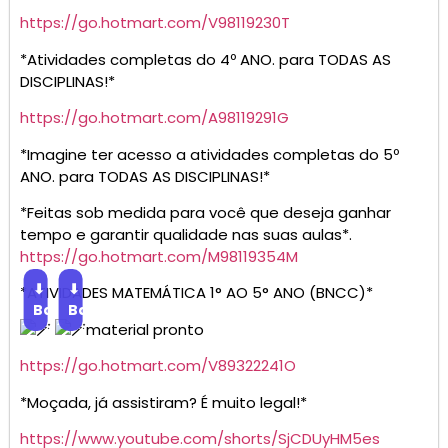
https://go.hotmart.com/V98119230T
*Atividades completas do 4º ANO. para TODAS AS
DISCIPLINAS!*
https://go.hotmart.com/A98119291G
*Imagine ter acesso a atividades completas do 5º
ANO. para TODAS AS DISCIPLINAS!*
*Feitas sob medida para você que deseja ganhar
tempo e garantir qualidade nas suas aulas*.
https://go.hotmart.com/M98119354M
⬇
⬇
*ATIVIDADES MATEMÁTICA 1° AO 5° ANO (BNCC)*
Baixar
Baixar
material pronto
https://go.hotmart.com/V89322241O
*Moçada, já assistiram? É muito legal!*
https://www.youtube.com/shorts/SjCDUyHM5es