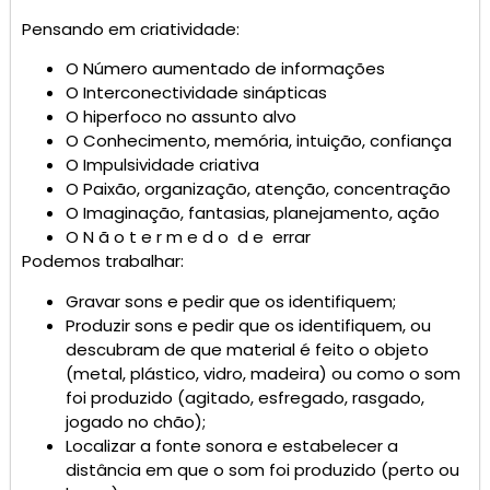
Pensando em criatividade:
O Número aumentado de informações
O Interconectividade sinápticas
O hiperfoco no assunto alvo
O Conhecimento, memória, intuição, confiança
O Impulsividade criativa
O Paixão, organização, atenção, concentração
O Imaginação, fantasias, planejamento, ação
O N ã o t e r m e d o d e errar
Podemos trabalhar:
Gravar sons e pedir que os identifiquem;
Produzir sons e pedir que os identifiquem, ou
descubram de que material é feito o objeto
(metal, plástico, vidro, madeira) ou como o som
foi produzido (agitado, esfregado, rasgado,
jogado no chão);
Localizar a fonte sonora e estabelecer a
distância em que o som foi produzido (perto ou