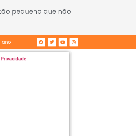
 tão pequeno que não
° ano
e Privacidade