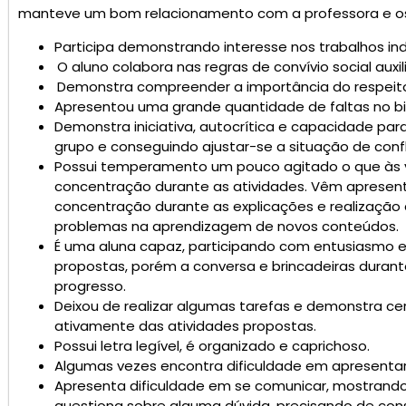
manteve um bom relacionamento com a professora e os
Participa demonstrando interesse nos trabalhos indi
O aluno colabora nas regras de convívio social aux
Demonstra compreender a importância do respeito
Apresentou uma grande quantidade de faltas no b
Demonstra iniciativa, autocrítica e capacidade para
grupo e conseguindo ajustar-se a situação de confl
Possui temperamento um pouco agitado o que às v
concentração durante as atividades. Vêm apresenta
concentração durante as explicações e realização
problemas na aprendizagem de novos conteúdos.
É uma aluna capaz, participando com entusiasmo e
propostas, porém a conversa e brincadeiras duran
progresso.
Deixou de realizar algumas tarefas e demonstra ce
ativamente das atividades propostas.
Possui letra legível, é organizado e caprichoso.
Algumas vezes encontra dificuldade em apresentar 
Apresenta dificuldade em se comunicar, mostrando-
questiona sobre alguma dúvida, precisando de cons