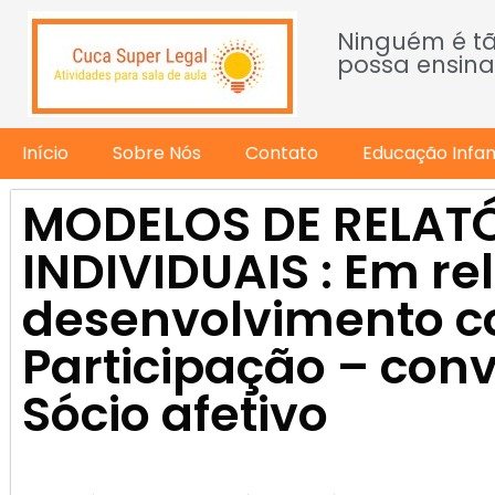
Ninguém é t
possa ensina
Início
Sobre Nós
Contato
Educação Infant
MODELOS DE RELAT
INDIVIDUAIS : Em re
desenvolvimento co
Participação – conví
Sócio afetivo