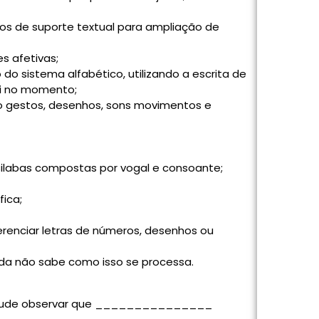
ipos de suporte textual para ampliação de
s afetivas;
o sistema alfabético, utilizando a escrita de
i no momento;
ndo gestos, desenhos, sons movimentos e
silabas compostas por vogal e consoante;
ica;
erenciar letras de números, desenhos ou
nda não sabe como isso se processa.
o, pude observar que _______________