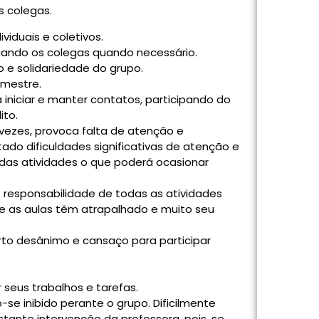
 colegas.
viduais e coletivos.
iliando os colegas quando necessário.
 e solidariedade do grupo.
imestre.
 iniciar e manter contatos, participando do
ito.
ezes, provoca falta de atenção e
do dificuldades significativas de atenção e
 das atividades o que poderá ocasionar
 responsabilidade de todas as atividades
te as aulas têm atrapalhado e muito seu
rto desânimo e cansaço para participar
seus trabalhos e tarefas.
se inibido perante o grupo. Dificilmente
tante intervenção da professora, pois, se