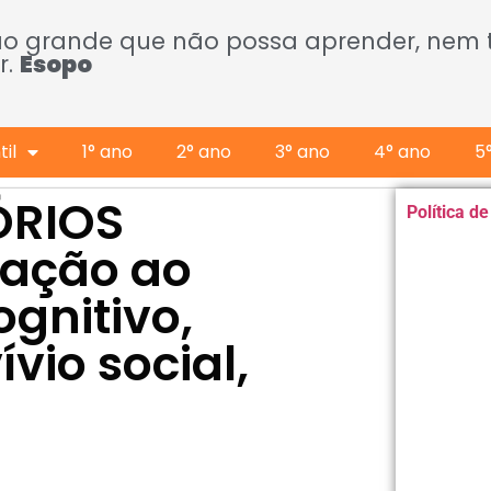
ão grande que não possa aprender, nem
r.
Esopo
il
1° ano
2° ano
3° ano
4° ano
5
ÓRIOS
Política d
lação ao
gnitivo,
vio social,