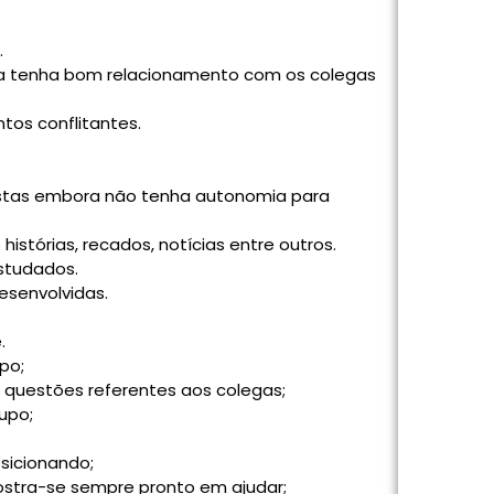
.
ora tenha bom relacionamento com os colegas
tos conflitantes.
ostas embora não tenha autonomia para
istórias, recados, notícias entre outros.
studados.
esenvolvidas.
.
po;
 questões referentes aos colegas;
upo;
sicionando;
tra-se sempre pronto em ajudar;