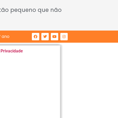
 tão pequeno que não
° ano
e Privacidade