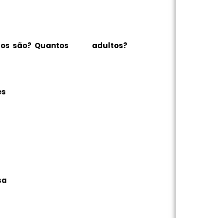
tos são? Quantos adultos?
es
sa