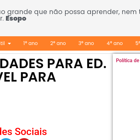
ão grande que não possa aprender, nem
r.
Esopo
il
1° ano
2° ano
3° ano
4° ano
5
IDADES PARA ED.
Política d
VEL PARA
es Sociais