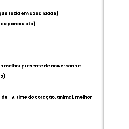
 que fazia em cada idade)
 se parece etc)
o melhor presente de aniversário é…
ho)
de TV, time do coração, animal, melhor