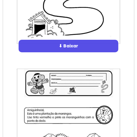
⬇ Baixar