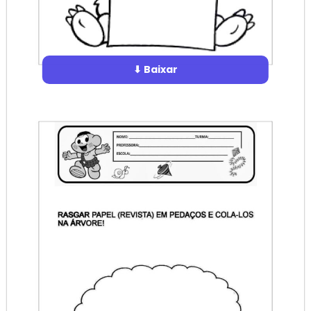
⬇ Baixar