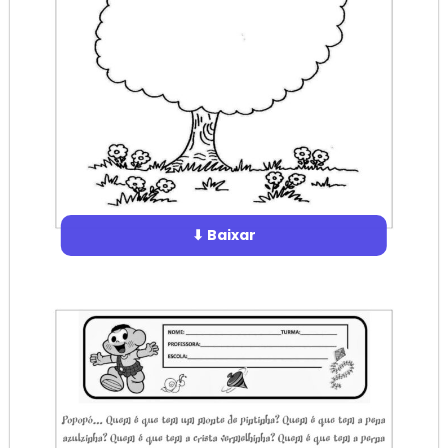
⬇ Baixar