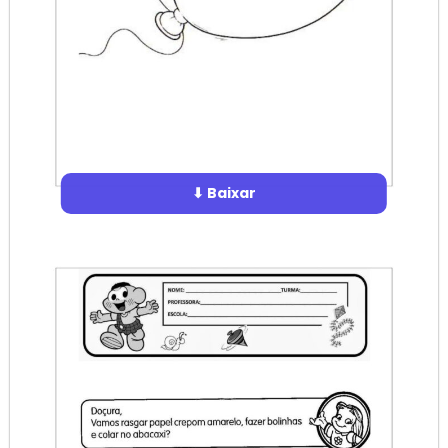
⬇ Baixar