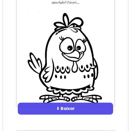
⬇ Baixar