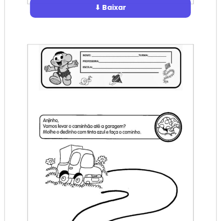
⬇ Baixar