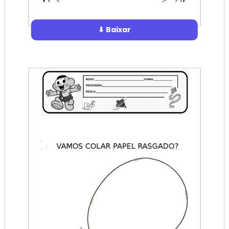
⬇ Baixar