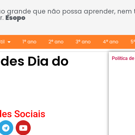
ão grande que não possa aprender, nem
r.
Esopo
il
1° ano
2° ano
3° ano
4° ano
5
des Dia do
Política d
es Sociais