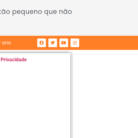
 tão pequeno que não
° ano
e Privacidade