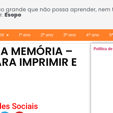
ão grande que não possa aprender, nem
r.
Esopo
il
1° ano
2° ano
3° ano
4° ano
5
DA MEMÓRIA –
Política d
RA IMPRIMIR E
es Sociais