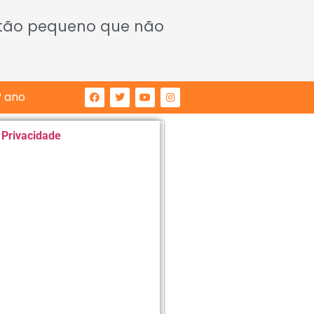
 tão pequeno que não
° ano
e Privacidade