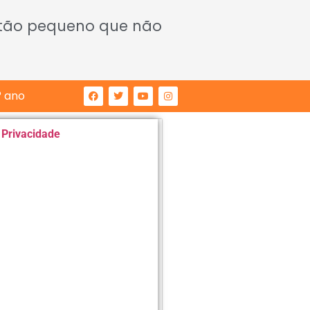
 tão pequeno que não
° ano
e Privacidade