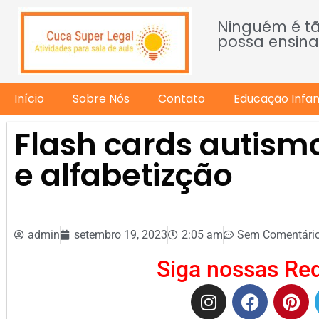
Ninguém é t
possa ensina
Início
Sobre Nós
Contato
Educação Infant
Flash cards autis
e alfabetizção
admin
setembro 19, 2023
2:05 am
Sem Comentári
Siga nossas Red