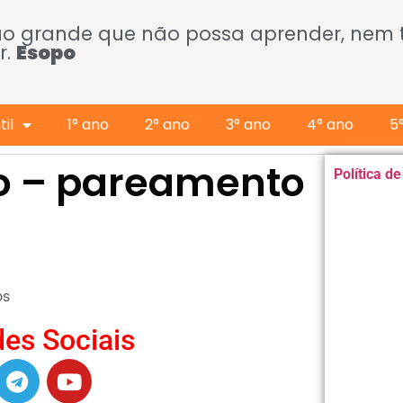
ão grande que não possa aprender, nem
r.
Esopo
il
1° ano
2° ano
3° ano
4° ano
5
mo – pareamento
Política d
os
es Sociais