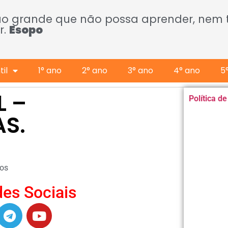
ão grande que não possa aprender, nem
r.
Esopo
il
1° ano
2° ano
3° ano
4° ano
5
L –
Política d
S.
os
es Sociais