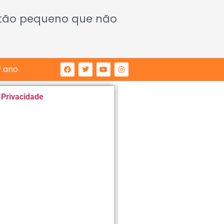
 tão pequeno que não
° ano
e Privacidade