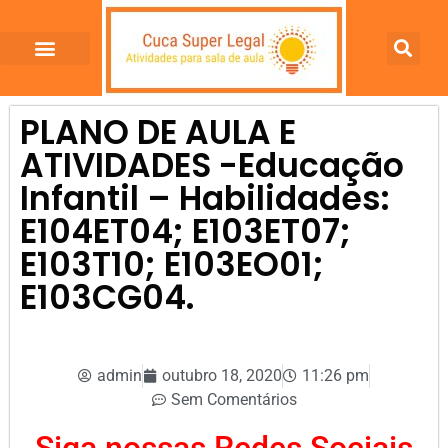
PLANO DE AULA E
ATIVIDADES -Educação
Infantil – Habilidades:
E104ET04; E103ET07;
E103T10; E103EO01;
E103CG04.
admin
outubro 18, 2020
11:26 pm
Sem Comentários