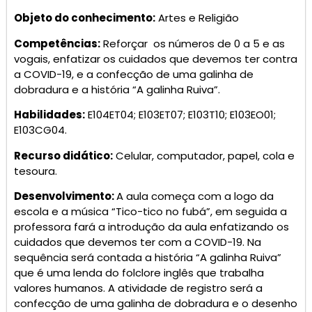
Objeto do conhecimento:
Artes e Religião
Competências:
Reforçar os números de 0 a 5 e as
vogais, enfatizar os cuidados que devemos ter contra
a COVID-19, e a confecção de uma galinha de
dobradura e a história “A galinha Ruiva”.
Habilidades:
E104ET04; E103ET07; E103T10; E103EO01;
E103CG04.
Recurso didático:
Celular, computador, papel, cola e
tesoura.
Desenvolvimento:
A aula começa com a logo da
escola e a música “Tico-tico no fubá”, em seguida a
professora fará a introdução da aula enfatizando os
cuidados que devemos ter com a COVID-19. Na
sequência será contada a história “A galinha Ruiva”
que é uma lenda do folclore inglês que trabalha
valores humanos. A atividade de registro será a
confecção de uma galinha de dobradura e o desenho