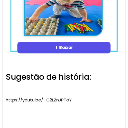
⬇ Baixar
Sugestão de história:
https://youtu.be/_G2LZnJPToY