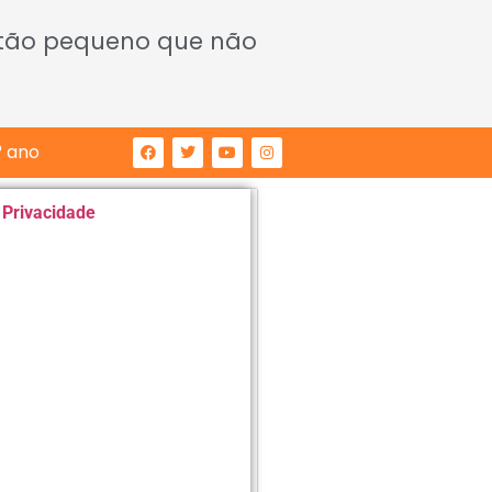
 tão pequeno que não
° ano
e Privacidade