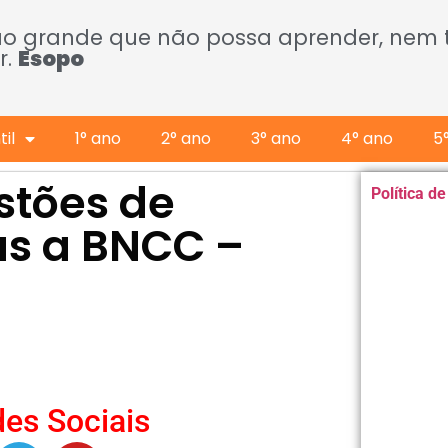
ão grande que não possa aprender, nem
r.
Esopo
il
1° ano
2° ano
3° ano
4° ano
5
stões de
Política d
as a BNCC –
es Sociais