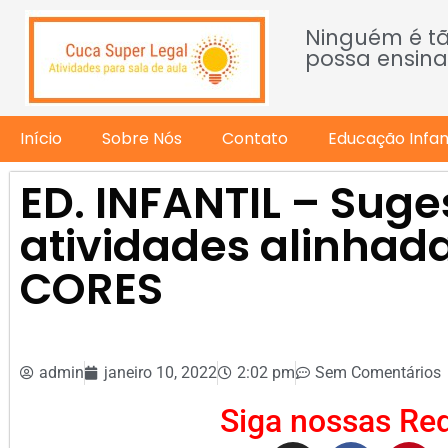
Ninguém é t
possa ensina
Início
Sobre Nós
Contato
Educação Infant
ED. INFANTIL – Suge
atividades alinhad
CORES
admin
janeiro 10, 2022
2:02 pm
Sem Comentários
Siga nossas Red