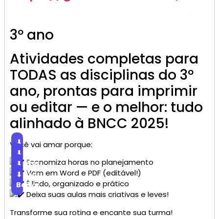
3º ano
Atividades completas para
TODAS as disciplinas do 3º
ano, prontas para imprimir
ou editar — e o melhor: tudo
alinhado à BNCC 2025!
⬇
Você vai amar porque:
Baixar
⬇
Economiza horas no planejamento
Baixar
⬇
Vem em Word e PDF (editável!)
Baixar
⬇
É lindo, organizado e prático
Baixar
Deixa suas aulas mais criativas e leves!
Transforme sua rotina e encante sua turma!