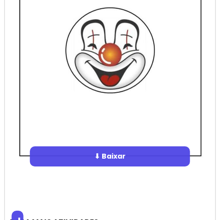
⬇ Baixar