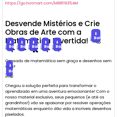
https://go.
hotmart
.com/M98119354M
Desvende Mistérios e Crie
Obras de Arte com a
⬇
Baixar
Matemática Divertida!
⬇
⬇
⬇
⬇
⬇
Baixar
Baixar
Baixar
Baixar
Baixar
Cansado de matemática sem graça e desenhos sem
⬇
vida?
Baixar
Chegou a solução perfeita para transformar o
aprendizado em uma aventura emocionante! Com o
nosso material exclusivo, seus pequenos (e até os
grandinhos!) vão se apaixonar por resolver operações
matemáticas enquanto dão vida a incríveis desenhos
pixelados.