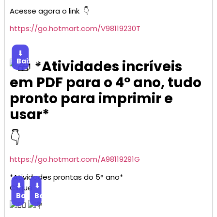
Acesse agora o link 👇
https://go.
hotmart
.com/V98119230T
⬇
Baixar
*Atividades incríveis
em PDF para o 4º ano, tudo
pronto para imprimir e
usar*
👇
https://go.
hotmart
.com/A98119291G
*Atividades prontas do 5° ano*
⬇
⬇
Clique
Baixar
Baixar