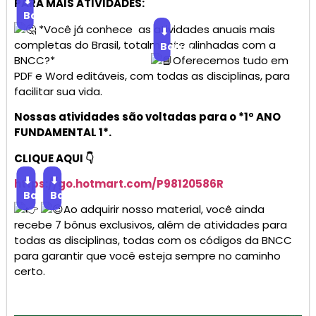
⬇
PARA MAIS ATIVIDADES:
Baixar
*Você já conhece as atividades anuais mais
⬇
completas do Brasil, totalmente alinhadas com a
Baixar
BNCC?*
Oferecemos tudo em
PDF e Word editáveis, com todas as disciplinas, para
facilitar sua vida.
Nossas atividades são voltadas para o *1º ANO
FUNDAMENTAL 1*.
CLIQUE AQUI 👇
⬇
⬇
https://go.
hotmart
.com/P98120586R
Baixar
Baixar
Ao adquirir nosso material, você ainda
recebe 7 bônus exclusivos, além de atividades para
todas as disciplinas, todas com os códigos da BNCC
para garantir que você esteja sempre no caminho
certo.