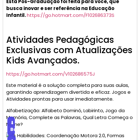
Esta Pós-Graduação foi feita para você, que
busca inovar e ser referência na Educação
Infantil.
https://go.hotmart.com/F102686373S
Atividades Pedagógicas
Exclusivas com Atualizações
Kids Avançados.
https://go.hotmart.com/V102686575J
Este material é a solução completa para suas aulas,
garantindo aprendizagem divertida e eficaz. Jogos e
Atividades prontas para usar imediatamente.
Alfabetização: Alfabeto Dominó, Labirinto, Jogo da
Memória, Complete as Palavras, Qual Letra Começa o
⬇
Nome?
Baixar
Habilidades: Coordenação Motora 2.0, Formas