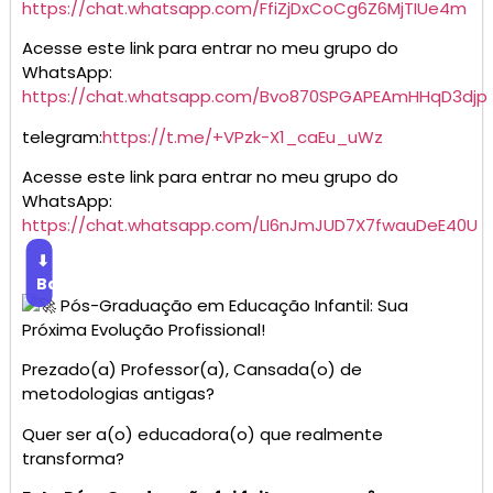
https://chat.whatsapp.com/FfiZjDxCoCg6Z6MjTIUe4m
Acesse este link para entrar no meu grupo do
WhatsApp:
https://chat.whatsapp.com/Bvo870SPGAPEAmHHqD3djp
telegram:
https://t.me/+VPzk-X1_caEu_uWz
Acesse este link para entrar no meu grupo do
WhatsApp:
https://chat.whatsapp.com/LI6nJmJUD7X7fwauDeE40U
⬇
Baixar
Pós-Graduação em Educação Infantil: Sua
Próxima Evolução Profissional!
Prezado(a) Professor(a), Cansada(o) de
metodologias antigas?
Quer ser a(o) educadora(o) que realmente
transforma?