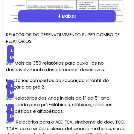
⬇ Baixar
RELATÓRIOS DO DESENVOLVIMENTO SUPER COMBO DE
RELATÓRIOS
⬇
Baixar
Mais de 350 relatórios para auxiá-los no
desenvolvimento dos pareceres descritivos.
Relatórios completos da Educação infantil: do
⬇
berçário ao pré 2
Baixar
Relatórios dos Anos iniciais do 1º ao 5° ano,
contendo para pré-silábicos, silábicos, silábicos
⬇
alfabéticos e alfabéticos.
Baixar
Relatórios para o AEE: TEA, síndrome de doe, TOD,
TDAH, baixa visão, dislexia, deficiência múltiplas, surdo,