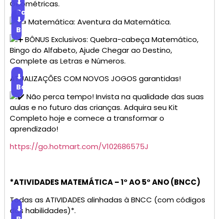
⬇
Geométricas.
Baixar
⬇
Matemática: Aventura da Matemática.
Baixar
BÔNUS Exclusivos: Quebra-cabeça Matemático,
Bingo do Alfabeto, Ajude Chegar ao Destino,
Complete as Letras e Números.
⬇
ATUALIZAÇÕES COM NOVOS JOGOS garantidas!
Baixar
Não perca tempo! Invista na qualidade das suas
aulas e no futuro das crianças. Adquira seu Kit
Completo hoje e comece a transformar o
aprendizado!
https://go.hotmart.com/V102686575J
*ATIVIDADES MATEMÁTICA – 1° AO 5° ANO (BNCC)
Todas as ATIVIDADES alinhadas à BNCC (com códigos
⬇
das habilidades)*.
Baixar