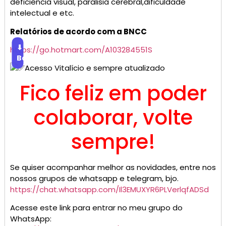
deficiência visual, paralisia cerebral,dificuldade
intelectual e etc.
Relatórios de acordo com a BNCC
⬇
https://go.hotmart.com/A103284551S
Baixar
Acesso Vitalício e sempre atualizado
Fico feliz em poder
colaborar, volte
sempre!
Se quiser acompanhar melhor as novidades, entre nos
nossos grupos de whatsapp e telegram, bjo.
https://chat.whatsapp.com/Il3EMUXYR6PLVerlqfADSd
Acesse este link para entrar no meu grupo do
WhatsApp: