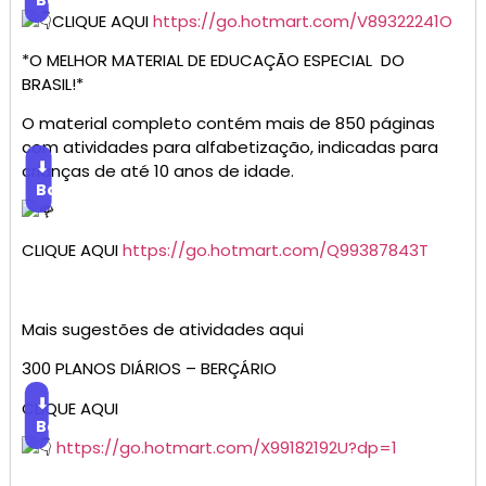
CLIQUE AQUI
https://go.hotmart.com/V89322241O
*O MELHOR MATERIAL DE EDUCAÇÃO ESPECIAL DO
BRASIL!*
O material completo contém mais de 850 páginas
com atividades para alfabetização, indicadas para
⬇
crianças de até 10 anos de idade.
Baixar
CLIQUE AQUI
https://go.hotmart.com/Q99387843T
Mais sugestões de atividades aqui
300 PLANOS DIÁRIOS – BERÇÁRIO
⬇
CLIQUE AQUI
Baixar
https://go.hotmart.com/X99182192U?dp=1