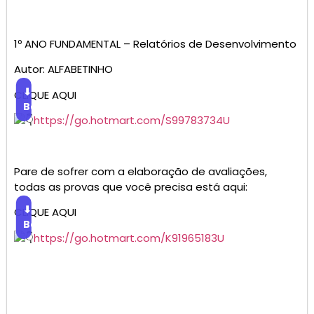
1º ANO FUNDAMENTAL – Relatórios de Desenvolvimento
Autor: ALFABETINHO
⬇
CLIQUE AQUI
Baixar
https://go.hotmart.com/S99783734U
Pare de sofrer com a elaboração de avaliações,
todas as provas que você precisa está aqui:
⬇
CLIQUE AQUI
Baixar
https://go.hotmart.com/K91965183U