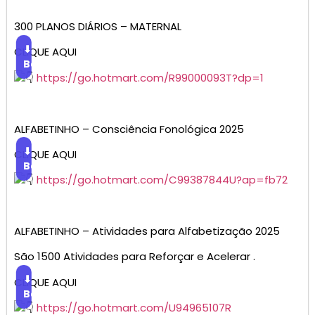
300 PLANOS DIÁRIOS – MATERNAL
⬇
CLIQUE AQUI
Baixar
https://go.hotmart.com/R99000093T?dp=1
ALFABETINHO – Consciência Fonológica 2025
⬇
CLIQUE AQUI
Baixar
https://go.hotmart.com/C99387844U?ap=fb72
ALFABETINHO – Atividades para Alfabetização 2025
São 1500 Atividades para Reforçar e Acelerar .
⬇
CLIQUE AQUI
Baixar
https://go.hotmart.com/U94965107R